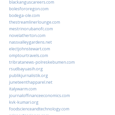
blackanguscareers.com
bolesfororegon.com
bodega-ole.com
thestreamlinerlounge.com
mestrinorubanofc.com
novelatherton.com
nassvalleygardens.net
electjohnstewart.com
omptourtravels.com
tribratanews-polreskebumen.com
rsudbayuasih.org
publikjurnalistik.org
juneteenthapparel.net
italywarm.com
journaloffinanceeconomics.com
kvk-kumari.org
foodscienceandtechnology.com