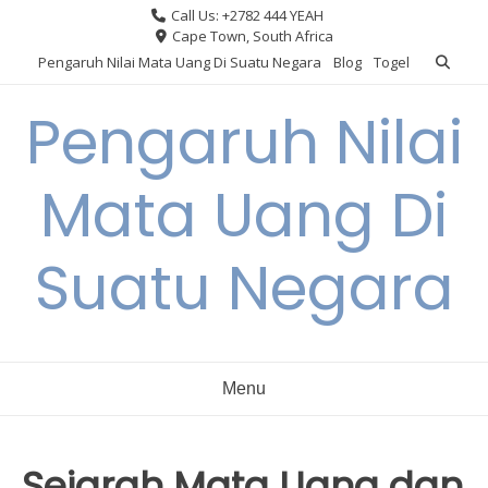
Skip
Call Us: +2782 444 YEAH
to
Cape Town, South Africa
content
Pengaruh Nilai Mata Uang Di Suatu Negara
Blog
Togel
Pengaruh Nilai
Mata Uang Di
Suatu Negara
Menu
Sejarah Mata Uang dan