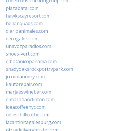
roderconstructiongroup.com
plazabatai.com
hawkscayresort.com
hellonquads.com
diarioanimales.com
decogaleri.com
unavozparadios.com
shoes-vert.com
elbotanicopanama.com
shadyoaksrockportrvpark.com
jccoinlaundry.com
kautorepair.com
marjaeswinebar.com
elmazatlanclinton.com
ideacoffeenyc.com
odieschillicothe.com
lacantinitagalesburg.com
pizzadeliverybristol.com