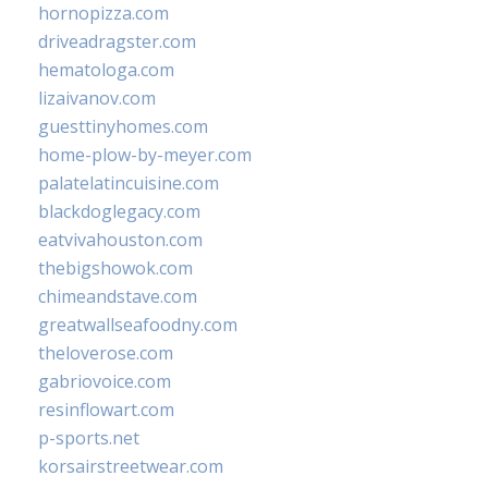
hornopizza.com
driveadragster.com
hematologa.com
lizaivanov.com
guesttinyhomes.com
home-plow-by-meyer.com
palatelatincuisine.com
blackdoglegacy.com
eatvivahouston.com
thebigshowok.com
chimeandstave.com
greatwallseafoodny.com
theloverose.com
gabriovoice.com
resinflowart.com
p-sports.net
korsairstreetwear.com