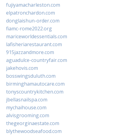
fujiyamacharleston.com
elpatronchardon.com
donglaishun-order.com
fiamc-rome2022.org
mariceworldessentials.com
lafisheriarestaurant.com
915jazzandmore.com
aguadulce-countryfair.com
jakehovis.com
bosswingsduluth.com
birminghamautocare.com
tonyscountrykitchen.com
jbellasnailspa.com
mychaihouse.com
alvisgrooming.com
thegeorginaestate.com
blythewoodseafood.com