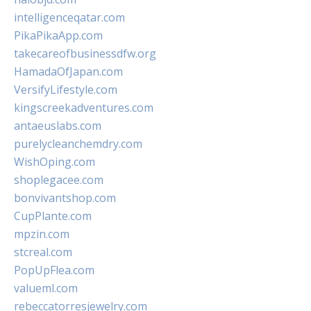
intelligenceqatar.com
PikaPikaApp.com
takecareofbusinessdfw.org
HamadaOfJapan.com
VersifyLifestyle.com
kingscreekadventures.com
antaeuslabs.com
purelycleanchemdry.com
WishOping.com
shoplegacee.com
bonvivantshop.com
CupPlante.com
mpzin.com
stcreal.com
PopUpFlea.com
valueml.com
rebeccatorresjewelry.com