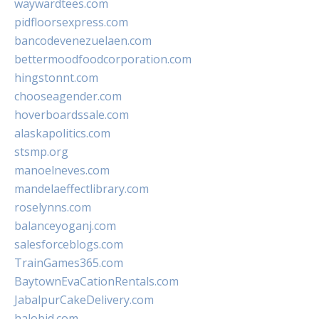
waywardtees.com
pidfloorsexpress.com
bancodevenezuelaen.com
bettermoodfoodcorporation.com
hingstonnt.com
chooseagender.com
hoverboardssale.com
alaskapolitics.com
stsmp.org
manoelneves.com
mandelaeffectlibrary.com
roselynns.com
balanceyoganj.com
salesforceblogs.com
TrainGames365.com
BaytownEvaCationRentals.com
JabalpurCakeDelivery.com
halobjd.com