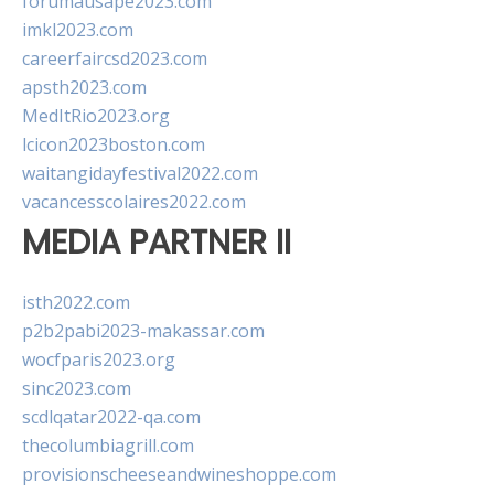
forumausape2023.com
imkl2023.com
careerfaircsd2023.com
apsth2023.com
MedItRio2023.org
lcicon2023boston.com
waitangidayfestival2022.com
vacancesscolaires2022.com
MEDIA PARTNER II
isth2022.com
p2b2pabi2023-makassar.com
wocfparis2023.org
sinc2023.com
scdlqatar2022-qa.com
thecolumbiagrill.com
provisionscheeseandwineshoppe.com