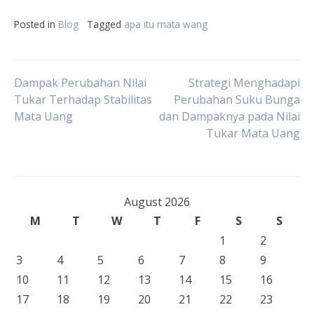
Posted in
Blog
Tagged
apa itu mata wang
Post
Dampak Perubahan Nilai
Strategi Menghadapi
Tukar Terhadap Stabilitas
Perubahan Suku Bunga
Mata Uang
dan Dampaknya pada Nilai
navigation
Tukar Mata Uang
August 2026
M
T
W
T
F
S
S
1
2
3
4
5
6
7
8
9
10
11
12
13
14
15
16
17
18
19
20
21
22
23