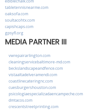
ediblechalk.com
tabletennisnearme.com
oaksofa.com
soultacohtx.com
capishcaps.com
gpsyfl.org
MEDIA PARTNER III
vwrepairarlington.com
cleaningservicebaltimore-md.com
beckslandscapeandfence.com
vistaaltadelveramendi.com
coastlinecateringnc.com
cuesburgershouston.com
psicologiaespecializadaencampeche.com
dmtacos.com
crescentstreetprinting.com