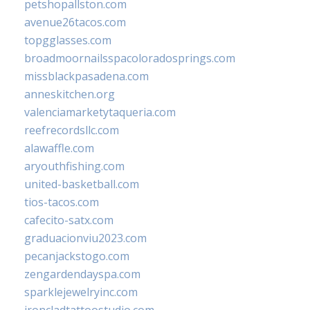
petshopallston.com
avenue26tacos.com
topgglasses.com
broadmoornailsspacoloradosprings.com
missblackpasadena.com
anneskitchen.org
valenciamarketytaqueria.com
reefrecordsllc.com
alawaffle.com
aryouthfishing.com
united-basketball.com
tios-tacos.com
cafecito-satx.com
graduacionviu2023.com
pecanjackstogo.com
zengardendayspa.com
sparklejewelryinc.com
ironcladtattoostudio.com