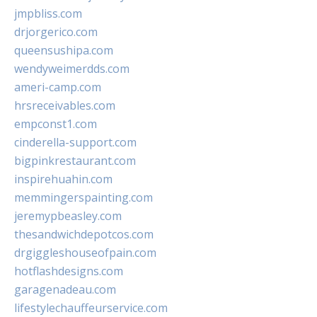
jmpbliss.com
drjorgerico.com
queensushipa.com
wendyweimerdds.com
ameri-camp.com
hrsreceivables.com
empconst1.com
cinderella-support.com
bigpinkrestaurant.com
inspirehuahin.com
memmingerspainting.com
jeremypbeasley.com
thesandwichdepotcos.com
drgiggleshouseofpain.com
hotflashdesigns.com
garagenadeau.com
lifestylechauffeurservice.com