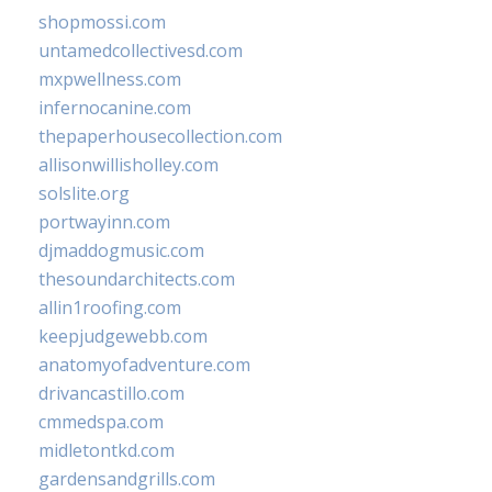
shopmossi.com
untamedcollectivesd.com
mxpwellness.com
infernocanine.com
thepaperhousecollection.com
allisonwillisholley.com
solslite.org
portwayinn.com
djmaddogmusic.com
thesoundarchitects.com
allin1roofing.com
keepjudgewebb.com
anatomyofadventure.com
drivancastillo.com
cmmedspa.com
midletontkd.com
gardensandgrills.com