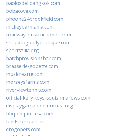
paolosdelibangkok.com
bobacove.com
phoone24brookfield.com
mickeybarmama.com
roadwayconstructioninc.com
shopdragonflyboutique.com
sportszilla.org
batchprovisionsbar.com
brasserie-gobette.com
musicrearte.com
morseysfarms.com
riverviewtennis.com
official-kelly-toys-squishmallows.com
displaygardenonsuncrest.org
bbq-empire-usa.com
feedstoreva.com
drogopets.com