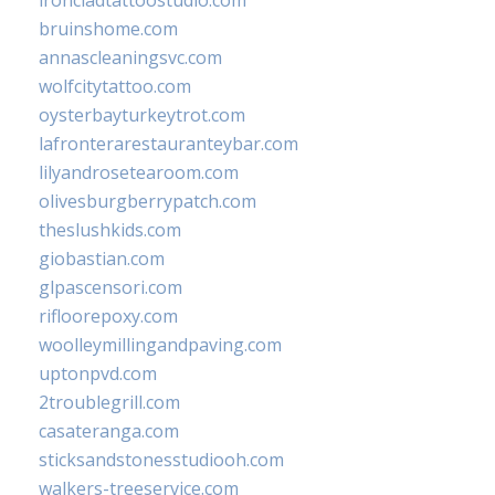
bruinshome.com
annascleaningsvc.com
wolfcitytattoo.com
oysterbayturkeytrot.com
lafronterarestauranteybar.com
lilyandrosetearoom.com
olivesburgberrypatch.com
theslushkids.com
giobastian.com
glpascensori.com
rifloorepoxy.com
woolleymillingandpaving.com
uptonpvd.com
2troublegrill.com
casateranga.com
sticksandstonesstudiooh.com
walkers-treeservice.com