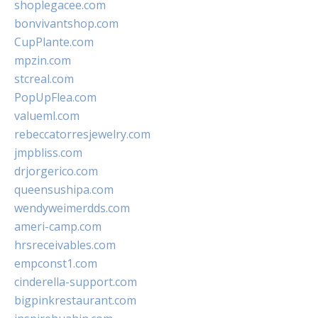
shoplegacee.com
bonvivantshop.com
CupPlante.com
mpzin.com
stcreal.com
PopUpFlea.com
valueml.com
rebeccatorresjewelry.com
jmpbliss.com
drjorgerico.com
queensushipa.com
wendyweimerdds.com
ameri-camp.com
hrsreceivables.com
empconst1.com
cinderella-support.com
bigpinkrestaurant.com