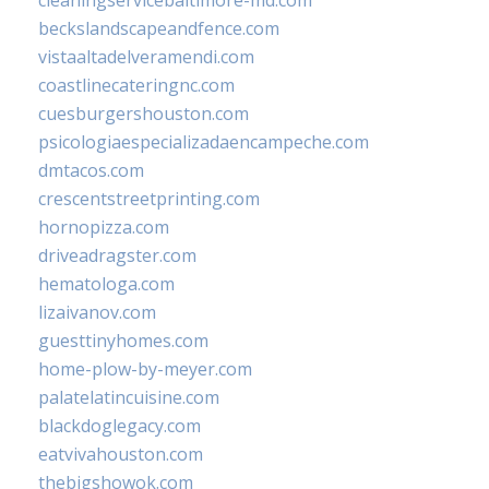
beckslandscapeandfence.com
vistaaltadelveramendi.com
coastlinecateringnc.com
cuesburgershouston.com
psicologiaespecializadaencampeche.com
dmtacos.com
crescentstreetprinting.com
hornopizza.com
driveadragster.com
hematologa.com
lizaivanov.com
guesttinyhomes.com
home-plow-by-meyer.com
palatelatincuisine.com
blackdoglegacy.com
eatvivahouston.com
thebigshowok.com