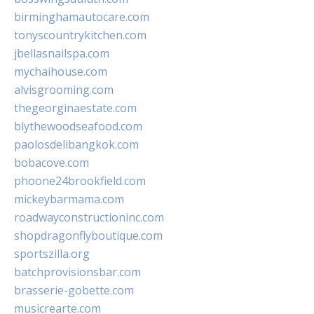
birminghamautocare.com
tonyscountrykitchen.com
jbellasnailspa.com
mychaihouse.com
alvisgrooming.com
thegeorginaestate.com
blythewoodseafood.com
paolosdelibangkok.com
bobacove.com
phoone24brookfield.com
mickeybarmama.com
roadwayconstructioninc.com
shopdragonflyboutique.com
sportszilla.org
batchprovisionsbar.com
brasserie-gobette.com
musicrearte.com