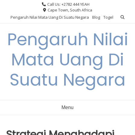
Skip
Call Us: +2782 444 YEAH
to
Cape Town, South Africa
content
Pengaruh Nilai Mata Uang Di Suatu Negara
Blog
Togel
Pengaruh Nilai
Mata Uang Di
Suatu Negara
Menu
Strategi Menghadapi