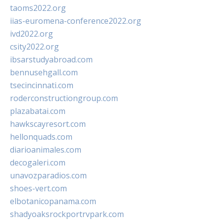
taoms2022.org
iias-euromena-conference2022.org
ivd2022.org
csity2022.org
ibsarstudyabroad.com
bennusehgall.com
tsecincinnati.com
roderconstructiongroup.com
plazabatai.com
hawkscayresort.com
hellonquads.com
diarioanimales.com
decogaleri.com
unavozparadios.com
shoes-vert.com
elbotanicopanama.com
shadyoaksrockportrvpark.com