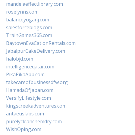
mandelaeffectlibrary.com
roselynns.com
balanceyoganj.com
salesforceblogs.com
TrainGames365.com
BaytownEvaCationRentals.com
JabalpurCakeDelivery.com
halobjd.com
intelligenceqatar.com
PikaPikaApp.com
takecareofbusinessdfw.org
HamadaOfJapan.com
VersifyLifestyle.com
kingscreekadventures.com
antaeuslabs.com
purelycleanchemdry.com
WishOping.com