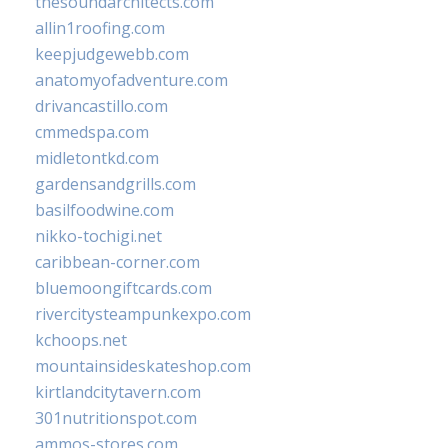
thesoundarchitects.com
allin1roofing.com
keepjudgewebb.com
anatomyofadventure.com
drivancastillo.com
cmmedspa.com
midletontkd.com
gardensandgrills.com
basilfoodwine.com
nikko-tochigi.net
caribbean-corner.com
bluemoongiftcards.com
rivercitysteampunkexpo.com
kchoops.net
mountainsideskateshop.com
kirtlandcitytavern.com
301nutritionspot.com
ammos-stores.com