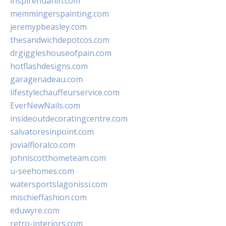
inspirehuahin.com
memmingerspainting.com
jeremypbeasley.com
thesandwichdepotcos.com
drgiggleshouseofpain.com
hotflashdesigns.com
garagenadeau.com
lifestylechauffeurservice.com
EverNewNails.com
insideoutdecoratingcentre.com
salvatoresinpoint.com
jovialfloralco.com
johnlscotthometeam.com
u-seehomes.com
watersportslagonissi.com
mischieffashion.com
eduwyre.com
retro-interiors.com