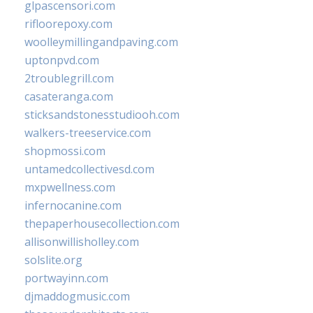
glpascensori.com
rifloorepoxy.com
woolleymillingandpaving.com
uptonpvd.com
2troublegrill.com
casateranga.com
sticksandstonesstudiooh.com
walkers-treeservice.com
shopmossi.com
untamedcollectivesd.com
mxpwellness.com
infernocanine.com
thepaperhousecollection.com
allisonwillisholley.com
solslite.org
portwayinn.com
djmaddogmusic.com