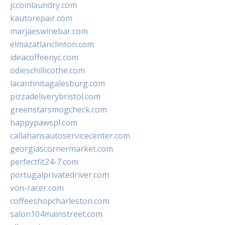
jccoinlaundry.com
kautorepair.com
marjaeswinebar.com
elmazatlanclinton.com
ideacoffeenyc.com
odieschillicothe.com
lacantinitagalesburg.com
pizzadeliverybristol.com
greenstarsmogcheck.com
happypawspl.com
callahansautoservicecenter.com
georgiascornermarket.com
perfectfit24-7.com
portugalprivatedriver.com
von-racer.com
coffeeshopcharleston.com
salon104mainstreet.com