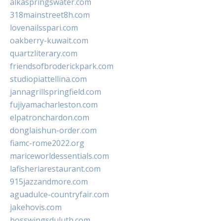
alkaspringswater.com
318mainstreet8h.com
lovenailsspari.com
oakberry-kuwait.com
quartzliterary.com
friendsofbroderickpark.com
studiopiattellina.com
jannagrillspringfield.com
fujiyamacharleston.com
elpatronchardon.com
donglaishun-order.com
fiamc-rome2022.org
mariceworldessentials.com
lafisheriarestaurant.com
915jazzandmore.com
aguadulce-countryfair.com
jakehovis.com
bosswingsduluth.com