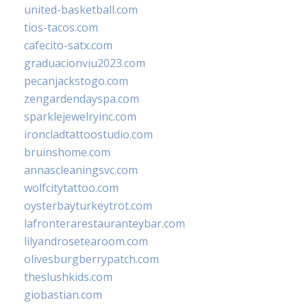
united-basketball.com
tios-tacos.com
cafecito-satx.com
graduacionviu2023.com
pecanjackstogo.com
zengardendayspa.com
sparklejewelryinc.com
ironcladtattoostudio.com
bruinshome.com
annascleaningsvc.com
wolfcitytattoo.com
oysterbayturkeytrot.com
lafronterarestauranteybar.com
lilyandrosetearoom.com
olivesburgberrypatch.com
theslushkids.com
giobastian.com