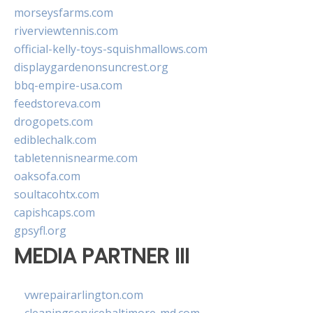
morseysfarms.com
riverviewtennis.com
official-kelly-toys-squishmallows.com
displaygardenonsuncrest.org
bbq-empire-usa.com
feedstoreva.com
drogopets.com
ediblechalk.com
tabletennisnearme.com
oaksofa.com
soultacohtx.com
capishcaps.com
gpsyfl.org
MEDIA PARTNER III
vwrepairarlington.com
cleaningservicebaltimore-md.com