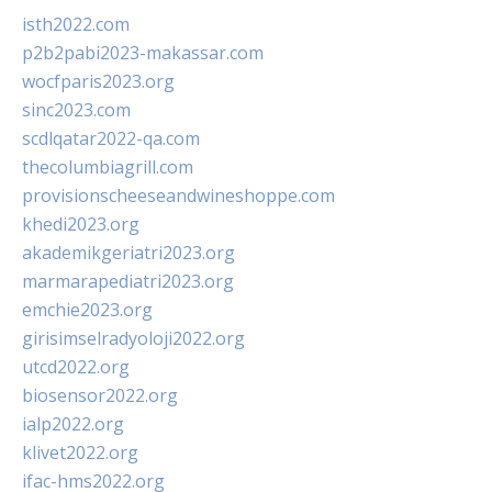
isth2022.com
p2b2pabi2023-makassar.com
wocfparis2023.org
sinc2023.com
scdlqatar2022-qa.com
thecolumbiagrill.com
provisionscheeseandwineshoppe.com
khedi2023.org
akademikgeriatri2023.org
marmarapediatri2023.org
emchie2023.org
girisimselradyoloji2022.org
utcd2022.org
biosensor2022.org
ialp2022.org
klivet2022.org
ifac-hms2022.org