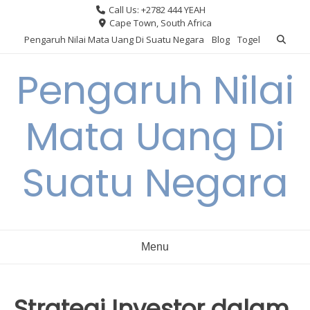
Skip
Call Us: +2782 444 YEAH
to
Cape Town, South Africa
content
Pengaruh Nilai Mata Uang Di Suatu Negara
Blog
Togel
Pengaruh Nilai
Mata Uang Di
Suatu Negara
Menu
Strategi Investor dalam