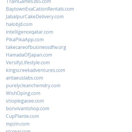
TrainGames365.com
BaytownEvaCationRentals.com
JabalpurCakeDelivery.com
halobjd.com
intelligenceqatar.com
PikaPikaApp.com
takecareofbusinessdfw.org
HamadaOfJapan.com
VersifyLifestyle.com
kingscreekadventures.com
antaeuslabs.com
purelycleanchemdry.com
WishOping.com
shoplegacee.com
bonvivantshop.com
CupPlante.com
mpzin.com
stcreal.com