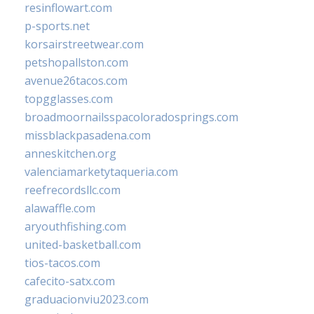
resinflowart.com
p-sports.net
korsairstreetwear.com
petshopallston.com
avenue26tacos.com
topgglasses.com
broadmoornailsspacoloradosprings.com
missblackpasadena.com
anneskitchen.org
valenciamarketytaqueria.com
reefrecordsllc.com
alawaffle.com
aryouthfishing.com
united-basketball.com
tios-tacos.com
cafecito-satx.com
graduacionviu2023.com