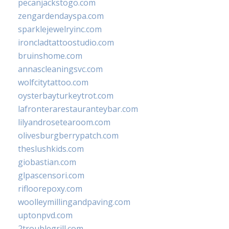
pecanjackstogo.com
zengardendayspa.com
sparklejewelryinc.com
ironcladtattoostudio.com
bruinshome.com
annascleaningsvc.com
wolfcitytattoo.com
oysterbayturkeytrot.com
lafronterarestauranteybar.com
lilyandrosetearoom.com
olivesburgberrypatch.com
theslushkids.com
giobastian.com
glpascensori.com
rifloorepoxy.com
woolleymillingandpaving.com
uptonpvd.com
2troublegrill.com