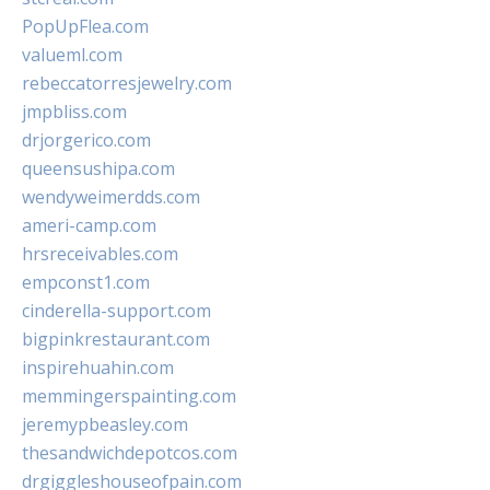
PopUpFlea.com
valueml.com
rebeccatorresjewelry.com
jmpbliss.com
drjorgerico.com
queensushipa.com
wendyweimerdds.com
ameri-camp.com
hrsreceivables.com
empconst1.com
cinderella-support.com
bigpinkrestaurant.com
inspirehuahin.com
memmingerspainting.com
jeremypbeasley.com
thesandwichdepotcos.com
drgiggleshouseofpain.com