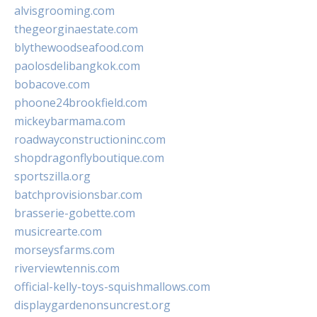
alvisgrooming.com
thegeorginaestate.com
blythewoodseafood.com
paolosdelibangkok.com
bobacove.com
phoone24brookfield.com
mickeybarmama.com
roadwayconstructioninc.com
shopdragonflyboutique.com
sportszilla.org
batchprovisionsbar.com
brasserie-gobette.com
musicrearte.com
morseysfarms.com
riverviewtennis.com
official-kelly-toys-squishmallows.com
displaygardenonsuncrest.org