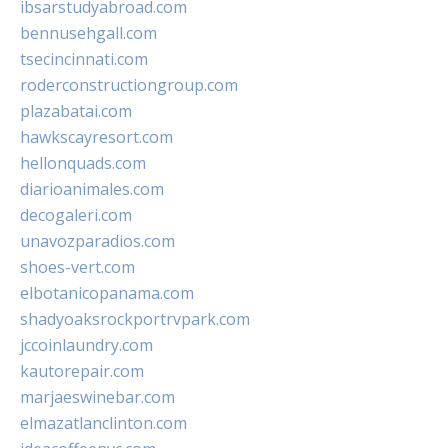
ibsarstudyabroad.com
bennusehgall.com
tsecincinnati.com
roderconstructiongroup.com
plazabatai.com
hawkscayresort.com
hellonquads.com
diarioanimales.com
decogaleri.com
unavozparadios.com
shoes-vert.com
elbotanicopanama.com
shadyoaksrockportrvpark.com
jccoinlaundry.com
kautorepair.com
marjaeswinebar.com
elmazatlanclinton.com