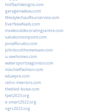
hotflashdesigns.com
garagenadeau.com
lifestylechauffeurservice.com
EverNewNails.com
insideoutdecoratingcentre.com
salvatoresinpoint.com
jovialfloralco.com
johnlscotthometeam.com
u-seehomes.com
watersportslagonissi.com
mischieffashion.com
eduwyre.com
retro-interiors.com
theblvd-boise.com
fpet2023.org
e-smart2022.org
ngrc2022.org