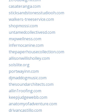
casateranga.com
sticksandstonesstudiooh.com
walkers-treeservice.com
shopmossi.com
untamedcollectivesd.com
mxpwellness.com
infernocanine.com
thepaperhousecollection.com
allisonwillisholley.com
solslite.org
portwayinn.com
djmaddogmusic.com
thesoundarchitects.com
allin1roofing.com
keepjudgewebb.com
anatomyofadventure.com
drivancastillo.com