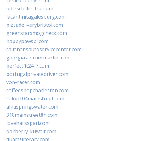
ideacoffeenyc.com
odieschillicothe.com
lacantinitagalesburg.com
pizzadeliverybristol.com
greenstarsmogcheck.com
happypawspl.com
callahansautoservicecenter.com
georgiascornermarket.com
perfectfit24-7.com
portugalprivatedriver.com
von-racer.com
coffeeshopcharleston.com
salon104mainstreet.com
alkaspringswater.com
318mainstreet8h.com
lovenailsspari.com
oakberry-kuwait.com
quartzliterary.com