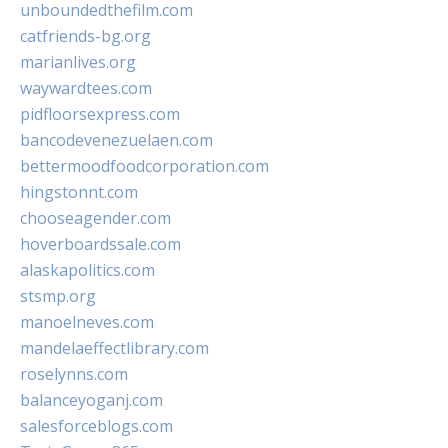
unboundedthefilm.com
catfriends-bg.org
marianlives.org
waywardtees.com
pidfloorsexpress.com
bancodevenezuelaen.com
bettermoodfoodcorporation.com
hingstonnt.com
chooseagender.com
hoverboardssale.com
alaskapolitics.com
stsmp.org
manoelneves.com
mandelaeffectlibrary.com
roselynns.com
balanceyoganj.com
salesforceblogs.com