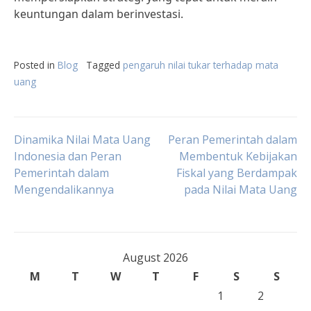
keuntungan dalam berinvestasi.
Posted in
Blog
Tagged
pengaruh nilai tukar terhadap mata
uang
Post
Dinamika Nilai Mata Uang
Peran Pemerintah dalam
Indonesia dan Peran
Membentuk Kebijakan
Pemerintah dalam
Fiskal yang Berdampak
navigation
Mengendalikannya
pada Nilai Mata Uang
August 2026
M
T
W
T
F
S
S
1
2