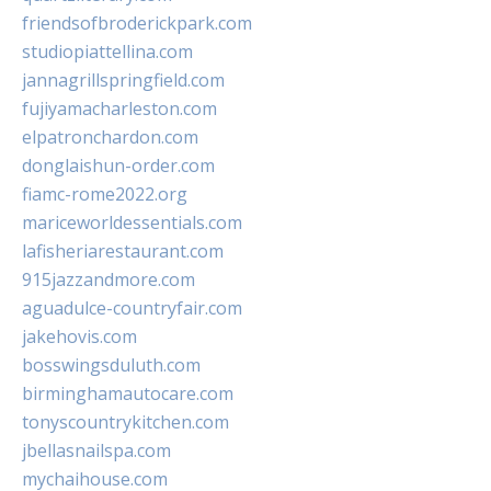
friendsofbroderickpark.com
studiopiattellina.com
jannagrillspringfield.com
fujiyamacharleston.com
elpatronchardon.com
donglaishun-order.com
fiamc-rome2022.org
mariceworldessentials.com
lafisheriarestaurant.com
915jazzandmore.com
aguadulce-countryfair.com
jakehovis.com
bosswingsduluth.com
birminghamautocare.com
tonyscountrykitchen.com
jbellasnailspa.com
mychaihouse.com