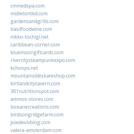
cmmedspa.com
midletontkd.com
gardensandgrills.com
basilfoodwine.com
nikko-tochigi.net
caribbean-corner.com
bluemoongiftcards.com
rivercitysteampunkexpo.com
kchoops.net
mountainsideskateshop.com
kirtlandcitytavern.com
301nutritionspot.com
ammos-stores.com
loceanecreations.com
birdsongridgefarm.com
joiedevivblog.com
valera-amsterdam.com