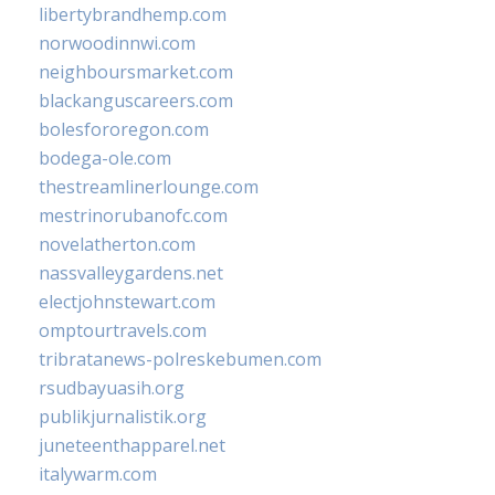
libertybrandhemp.com
norwoodinnwi.com
neighboursmarket.com
blackanguscareers.com
bolesfororegon.com
bodega-ole.com
thestreamlinerlounge.com
mestrinorubanofc.com
novelatherton.com
nassvalleygardens.net
electjohnstewart.com
omptourtravels.com
tribratanews-polreskebumen.com
rsudbayuasih.org
publikjurnalistik.org
juneteenthapparel.net
italywarm.com