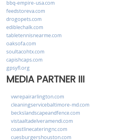
bbq-empire-usa.com
feedstoreva.com
drogopets.com
ediblechalk.com
tabletennisnearme.com
oaksofa.com
soultacohtx.com
capishcaps.com
gpsyfl.org
MEDIA PARTNER III
vwrepairarlington.com
cleaningservicebaltimore-md.com
beckslandscapeandfence.com
vistaaltadelveramendi.com
coastlinecateringnc.com
cuesburgershouston.com