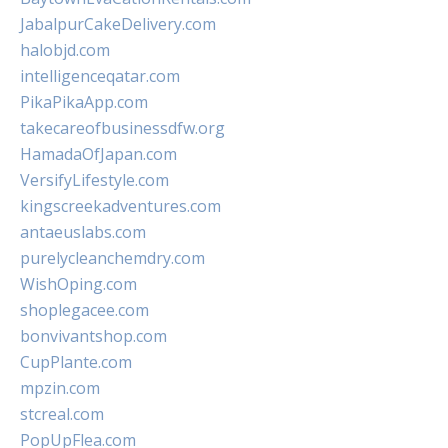
JabalpurCakeDelivery.com
halobjd.com
intelligenceqatar.com
PikaPikaApp.com
takecareofbusinessdfw.org
HamadaOfJapan.com
VersifyLifestyle.com
kingscreekadventures.com
antaeuslabs.com
purelycleanchemdry.com
WishOping.com
shoplegacee.com
bonvivantshop.com
CupPlante.com
mpzin.com
stcreal.com
PopUpFlea.com