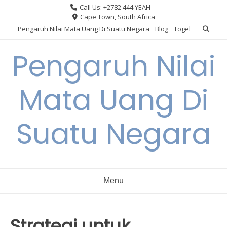
Skip
Call Us: +2782 444 YEAH
to
Cape Town, South Africa
content
Pengaruh Nilai Mata Uang Di Suatu Negara
Blog
Togel
Pengaruh Nilai
Mata Uang Di
Suatu Negara
Menu
Strategi untuk