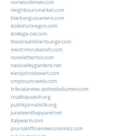
norwoodinnwi.com
neighboursmarket.com
blackanguscareers.com
bolesfororegon.com
bodega-ole.com
thestreamlinerlounge.com
mestrinorubanofc.com
novelatherton.com
nassvalleygardens.net
electjohnstewart.com
omptourtravels.com
tribratanews-polreskebumen.com
rsudbayuasih.org
publikjurnalistik.org
juneteenthapparel.net
italywarm.com
journaloffinanceeconomics.com