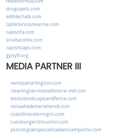
feedstoreva.com
drogopets.com
ediblechalk.com
tabletennisnearme.com
oaksofa.com
soultacohtx.com
capishcaps.com
gpsyfl.org
MEDIA PARTNER III
vwrepairarlington.com
cleaningservicebaltimore-md.com
beckslandscapeandfence.com
vistaaltadelveramendi.com
coastlinecateringnc.com
cuesburgershouston.com
psicologiaespecializadaencampeche.com