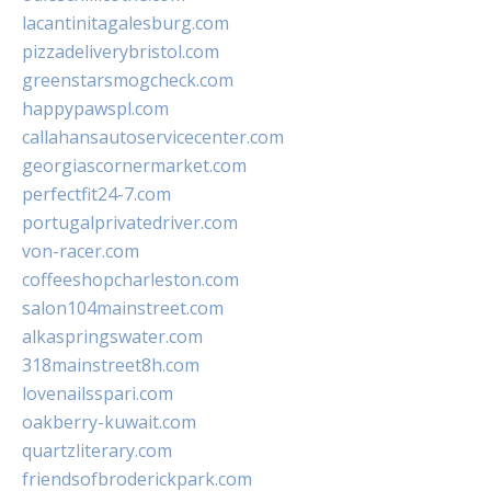
lacantinitagalesburg.com
pizzadeliverybristol.com
greenstarsmogcheck.com
happypawspl.com
callahansautoservicecenter.com
georgiascornermarket.com
perfectfit24-7.com
portugalprivatedriver.com
von-racer.com
coffeeshopcharleston.com
salon104mainstreet.com
alkaspringswater.com
318mainstreet8h.com
lovenailsspari.com
oakberry-kuwait.com
quartzliterary.com
friendsofbroderickpark.com