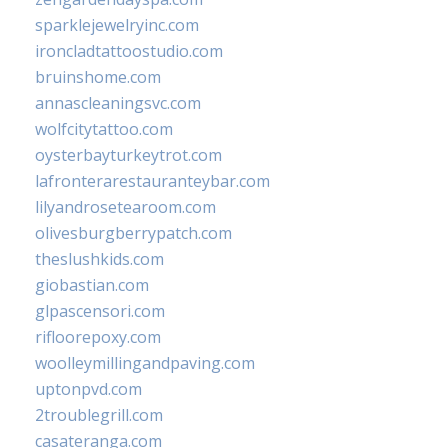
sparklejewelryinc.com
ironcladtattoostudio.com
bruinshome.com
annascleaningsvc.com
wolfcitytattoo.com
oysterbayturkeytrot.com
lafronterarestauranteybar.com
lilyandrosetearoom.com
olivesburgberrypatch.com
theslushkids.com
giobastian.com
glpascensori.com
rifloorepoxy.com
woolleymillingandpaving.com
uptonpvd.com
2troublegrill.com
casateranga.com