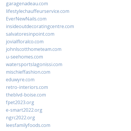
garagenadeau.com
lifestylechauffeurservice.com
EverNewNails.com
insideoutdecoratingcentre.com
salvatoresinpoint.com
jovialfloralco.com
johnlscotthometeam.com
u-seehomes.com
watersportslagonissi.com
mischieffashion.com
eduwyre.com
retro-interiors.com
theblvd-boise.com
fpet2023.org
e-smart2022.org
ngrc2022.org
leesfamilyfoods.com