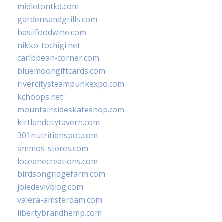
midletontkd.com
gardensandgrills.com
basilfoodwine.com
nikko-tochigi.net
caribbean-corner.com
bluemoongiftcards.com
rivercitysteampunkexpo.com
kchoops.net
mountainsideskateshop.com
kirtlandcitytavern.com
301nutritionspot.com
ammos-stores.com
loceanecreations.com
birdsongridgefarm.com
joiedevivblog.com
valera-amsterdam.com
libertybrandhemp.com