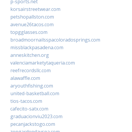
p-sports.net
korsairstreetwear.com
petshopallston.com
avenue26tacos.com
topgglasses.com
broadmoornailsspacoloradosprings.com
missblackpasadena.com
anneskitchen.org
valenciamarketytaqueria.com
reefrecordsllc.com
alawaffle.com
aryouthfishing.com
united-basketball.com
tios-tacos.com
cafecito-satx.com
graduacionviu2023.com
pecanjackstogo.com
zengardendayspa.com