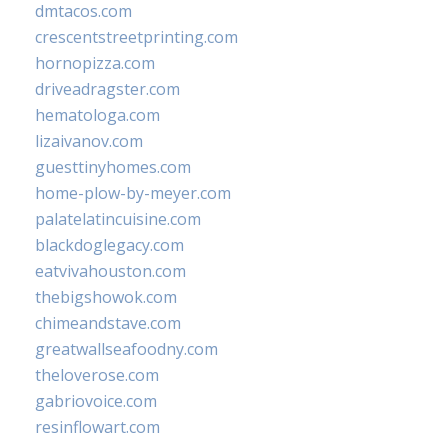
dmtacos.com
crescentstreetprinting.com
hornopizza.com
driveadragster.com
hematologa.com
lizaivanov.com
guesttinyhomes.com
home-plow-by-meyer.com
palatelatincuisine.com
blackdoglegacy.com
eatvivahouston.com
thebigshowok.com
chimeandstave.com
greatwallseafoodny.com
theloverose.com
gabriovoice.com
resinflowart.com