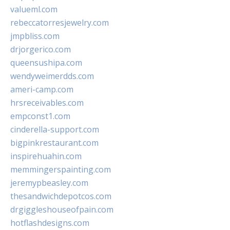
valueml.com
rebeccatorresjewelry.com
jmpbliss.com
drjorgerico.com
queensushipa.com
wendyweimerdds.com
ameri-camp.com
hrsreceivables.com
empconst1.com
cinderella-support.com
bigpinkrestaurant.com
inspirehuahin.com
memmingerspainting.com
jeremypbeasley.com
thesandwichdepotcos.com
drgiggleshouseofpain.com
hotflashdesigns.com