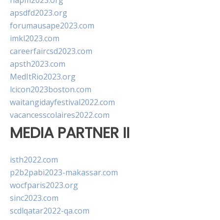
napm2023.org
apsdfd2023.org
forumausape2023.com
imkl2023.com
careerfaircsd2023.com
apsth2023.com
MedItRio2023.org
lcicon2023boston.com
waitangidayfestival2022.com
vacancesscolaires2022.com
MEDIA PARTNER II
isth2022.com
p2b2pabi2023-makassar.com
wocfparis2023.org
sinc2023.com
scdlqatar2022-qa.com