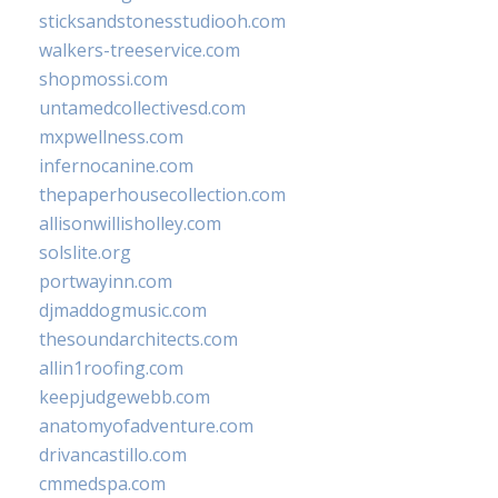
sticksandstonesstudiooh.com
walkers-treeservice.com
shopmossi.com
untamedcollectivesd.com
mxpwellness.com
infernocanine.com
thepaperhousecollection.com
allisonwillisholley.com
solslite.org
portwayinn.com
djmaddogmusic.com
thesoundarchitects.com
allin1roofing.com
keepjudgewebb.com
anatomyofadventure.com
drivancastillo.com
cmmedspa.com