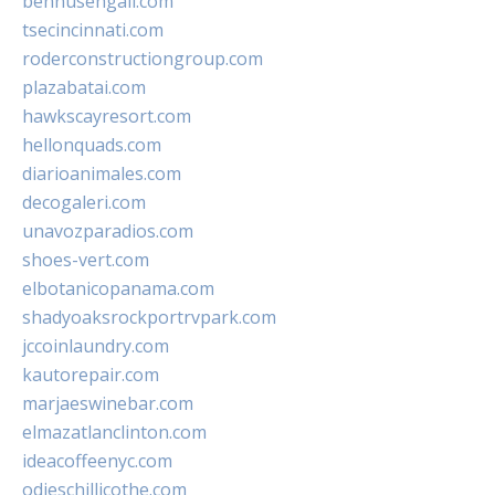
bennusehgall.com
tsecincinnati.com
roderconstructiongroup.com
plazabatai.com
hawkscayresort.com
hellonquads.com
diarioanimales.com
decogaleri.com
unavozparadios.com
shoes-vert.com
elbotanicopanama.com
shadyoaksrockportrvpark.com
jccoinlaundry.com
kautorepair.com
marjaeswinebar.com
elmazatlanclinton.com
ideacoffeenyc.com
odieschillicothe.com