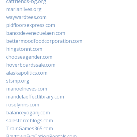
catfriends-bg.org
marianlives.org
waywardtees.com
pidfloorsexpress.com
bancodevenezuelaen.com
bettermoodfoodcorporation.com
hingstonnt.com
chooseagender.com
hoverboardssale.com
alaskapolitics.com
stsmp.org
manoelneves.com
mandelaeffectlibrary.com
roselynns.com
balanceyoganj.com
salesforceblogs.com
TrainGames365.com
BaytownEvaCationRentals.com