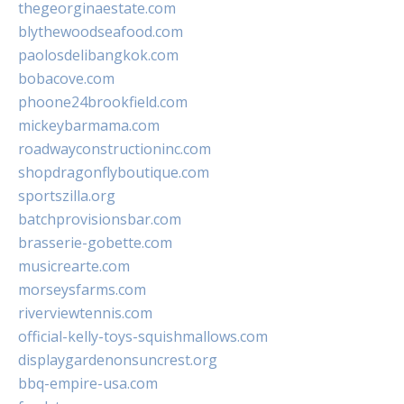
thegeorginaestate.com
blythewoodseafood.com
paolosdelibangkok.com
bobacove.com
phoone24brookfield.com
mickeybarmama.com
roadwayconstructioninc.com
shopdragonflyboutique.com
sportszilla.org
batchprovisionsbar.com
brasserie-gobette.com
musicrearte.com
morseysfarms.com
riverviewtennis.com
official-kelly-toys-squishmallows.com
displaygardenonsuncrest.org
bbq-empire-usa.com