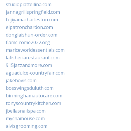
studiopiattellina.com
jannagrillspringfield.com
fujiyamacharleston.com
elpatronchardon.com
donglaishun-order.com
fiamc-rome2022.org
mariceworldessentials.com
lafisheriarestaurant.com
915jazzandmore.com
aguadulce-countryfair.com
jakehovis.com
bosswingsduluth.com
birminghamautocare.com
tonyscountrykitchen.com
jbellasnailspa.com
mychaihouse.com
alvisgrooming.com