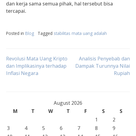
dan kerja sama semua pihak, hal tersebut bisa
tercapai.
Posted in
Blog
Tagged
stabilitas mata uang adalah
Post
Revolusi Mata Uang Kripto
Analisis Penyebab dan
dan Implikasinya terhadap
Dampak Turunnya Nilai
Inflasi Negara
Rupiah
navigation
August 2026
M
T
W
T
F
S
S
1
2
3
4
5
6
7
8
9