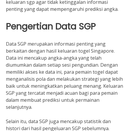
keluaran sgp agar tidak ketinggalan informasi
penting yang dapat mempengaruhi prediksi angka.
Pengertian Data SGP
Data SGP merupakan informasi penting yang
berkaitan dengan hasil keluaran togel Singapore.
Data ini mencakup angka-angka yang telah
diumumkan dalam setiap sesi pengundian. Dengan
memiliki akses ke data ini, para pemain togel dapat
menganalisis pola dan melakukan strategi yang lebih
baik untuk meningkatkan peluang menang. Keluaran
SGP yang tercatat menjadi acuan bagi para pemain
dalam membuat prediksi untuk permainan
selanjutnya.
Selain itu, data SGP juga mencakup statistik dan
histori dari hasil pengeluaran SGP sebelumnya.