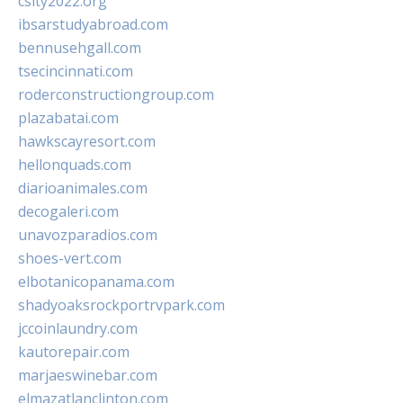
csity2022.org
ibsarstudyabroad.com
bennusehgall.com
tsecincinnati.com
roderconstructiongroup.com
plazabatai.com
hawkscayresort.com
hellonquads.com
diarioanimales.com
decogaleri.com
unavozparadios.com
shoes-vert.com
elbotanicopanama.com
shadyoaksrockportrvpark.com
jccoinlaundry.com
kautorepair.com
marjaeswinebar.com
elmazatlanclinton.com