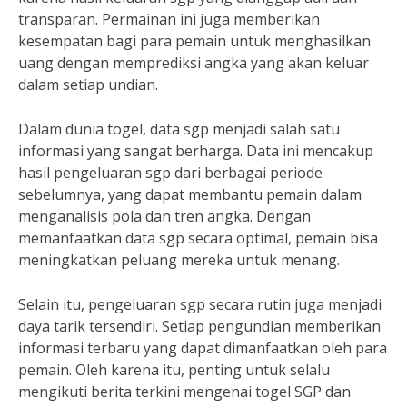
transparan. Permainan ini juga memberikan
kesempatan bagi para pemain untuk menghasilkan
uang dengan memprediksi angka yang akan keluar
dalam setiap undian.
Dalam dunia togel, data sgp menjadi salah satu
informasi yang sangat berharga. Data ini mencakup
hasil pengeluaran sgp dari berbagai periode
sebelumnya, yang dapat membantu pemain dalam
menganalisis pola dan tren angka. Dengan
memanfaatkan data sgp secara optimal, pemain bisa
meningkatkan peluang mereka untuk menang.
Selain itu, pengeluaran sgp secara rutin juga menjadi
daya tarik tersendiri. Setiap pengundian memberikan
informasi terbaru yang dapat dimanfaatkan oleh para
pemain. Oleh karena itu, penting untuk selalu
mengikuti berita terkini mengenai togel SGP dan