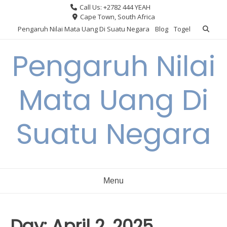
Skip
Call Us: +2782 444 YEAH
to
Cape Town, South Africa
content
Pengaruh Nilai Mata Uang Di Suatu Negara
Blog
Togel
Pengaruh Nilai
Mata Uang Di
Suatu Negara
Menu
Day:
April 2, 2025