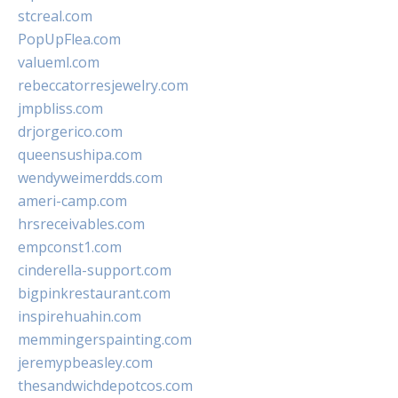
stcreal.com
PopUpFlea.com
valueml.com
rebeccatorresjewelry.com
jmpbliss.com
drjorgerico.com
queensushipa.com
wendyweimerdds.com
ameri-camp.com
hrsreceivables.com
empconst1.com
cinderella-support.com
bigpinkrestaurant.com
inspirehuahin.com
memmingerspainting.com
jeremypbeasley.com
thesandwichdepotcos.com