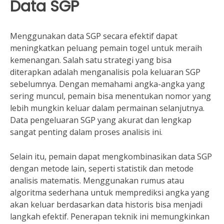
Data SGP
Menggunakan data SGP secara efektif dapat
meningkatkan peluang pemain togel untuk meraih
kemenangan. Salah satu strategi yang bisa
diterapkan adalah menganalisis pola keluaran SGP
sebelumnya. Dengan memahami angka-angka yang
sering muncul, pemain bisa menentukan nomor yang
lebih mungkin keluar dalam permainan selanjutnya.
Data pengeluaran SGP yang akurat dan lengkap
sangat penting dalam proses analisis ini.
Selain itu, pemain dapat mengkombinasikan data SGP
dengan metode lain, seperti statistik dan metode
analisis matematis. Menggunakan rumus atau
algoritma sederhana untuk memprediksi angka yang
akan keluar berdasarkan data historis bisa menjadi
langkah efektif. Penerapan teknik ini memungkinkan