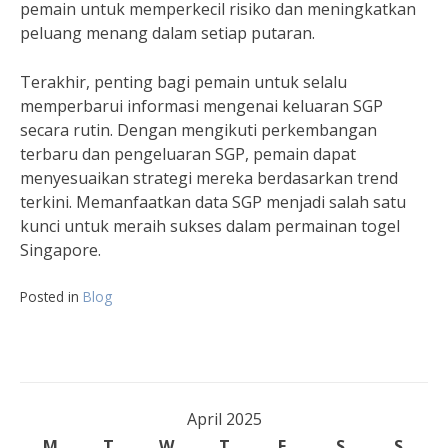
pemain untuk memperkecil risiko dan meningkatkan
peluang menang dalam setiap putaran.
Terakhir, penting bagi pemain untuk selalu
memperbarui informasi mengenai keluaran SGP
secara rutin. Dengan mengikuti perkembangan
terbaru dan pengeluaran SGP, pemain dapat
menyesuaikan strategi mereka berdasarkan trend
terkini. Memanfaatkan data SGP menjadi salah satu
kunci untuk meraih sukses dalam permainan togel
Singapore.
Posted in
Blog
April 2025
M
T
W
T
F
S
S