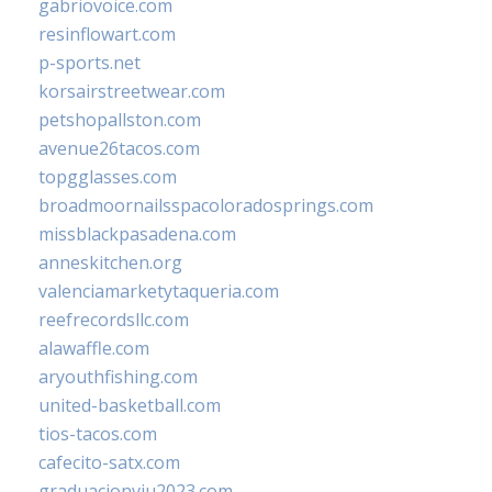
gabriovoice.com
resinflowart.com
p-sports.net
korsairstreetwear.com
petshopallston.com
avenue26tacos.com
topgglasses.com
broadmoornailsspacoloradosprings.com
missblackpasadena.com
anneskitchen.org
valenciamarketytaqueria.com
reefrecordsllc.com
alawaffle.com
aryouthfishing.com
united-basketball.com
tios-tacos.com
cafecito-satx.com
graduacionviu2023.com