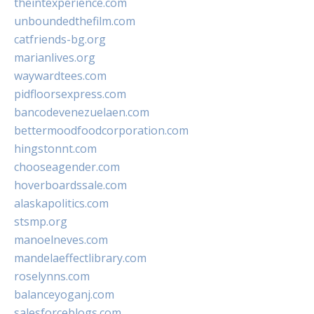
theintexperience.com
unboundedthefilm.com
catfriends-bg.org
marianlives.org
waywardtees.com
pidfloorsexpress.com
bancodevenezuelaen.com
bettermoodfoodcorporation.com
hingstonnt.com
chooseagender.com
hoverboardssale.com
alaskapolitics.com
stsmp.org
manoelneves.com
mandelaeffectlibrary.com
roselynns.com
balanceyoganj.com
salesforceblogs.com