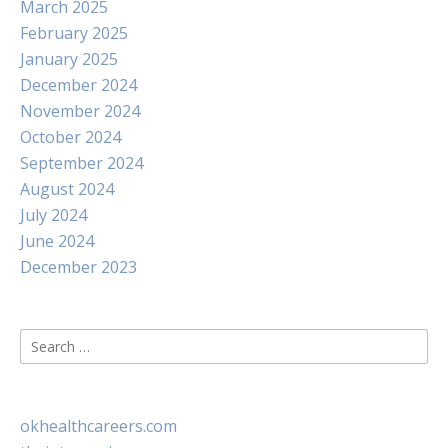
March 2025
February 2025
January 2025
December 2024
November 2024
October 2024
September 2024
August 2024
July 2024
June 2024
December 2023
Search
for:
okhealthcareers.com