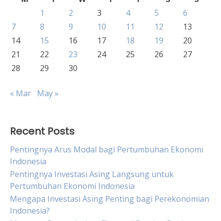
1
2
3
4
5
6
7
8
9
10
11
12
13
14
15
16
17
18
19
20
21
22
23
24
25
26
27
28
29
30
« Mar
May »
Recent Posts
Pentingnya Arus Modal bagi Pertumbuhan Ekonomi
Indonesia
Pentingnya Investasi Asing Langsung untuk
Pertumbuhan Ekonomi Indonesia
Mengapa Investasi Asing Penting bagi Perekonomian
Indonesia?