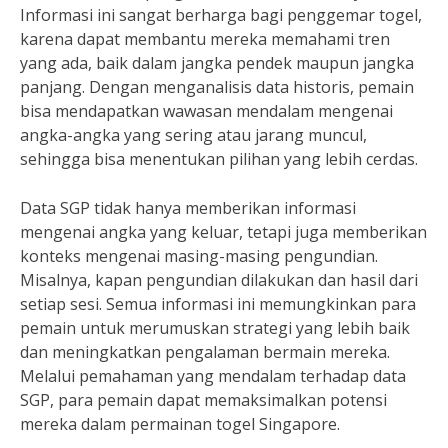
Informasi ini sangat berharga bagi penggemar togel,
karena dapat membantu mereka memahami tren
yang ada, baik dalam jangka pendek maupun jangka
panjang. Dengan menganalisis data historis, pemain
bisa mendapatkan wawasan mendalam mengenai
angka-angka yang sering atau jarang muncul,
sehingga bisa menentukan pilihan yang lebih cerdas.
Data SGP tidak hanya memberikan informasi
mengenai angka yang keluar, tetapi juga memberikan
konteks mengenai masing-masing pengundian.
Misalnya, kapan pengundian dilakukan dan hasil dari
setiap sesi. Semua informasi ini memungkinkan para
pemain untuk merumuskan strategi yang lebih baik
dan meningkatkan pengalaman bermain mereka.
Melalui pemahaman yang mendalam terhadap data
SGP, para pemain dapat memaksimalkan potensi
mereka dalam permainan togel Singapore.