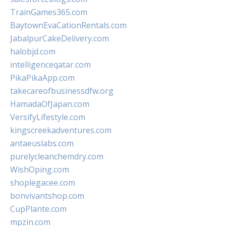
TrainGames365.com
BaytownEvaCationRentals.com
JabalpurCakeDelivery.com
halobjd.com
intelligenceqatar.com
PikaPikaApp.com
takecareofbusinessdfw.org
HamadaOfJapan.com
VersifyLifestyle.com
kingscreekadventures.com
antaeuslabs.com
purelycleanchemdry.com
WishOping.com
shoplegacee.com
bonvivantshop.com
CupPlante.com
mpzin.com