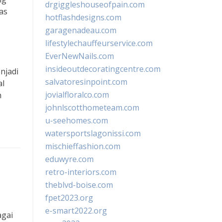
drgiggleshouseofpain.com
as
hotflashdesigns.com
garagenadeau.com
lifestylechauffeurservice.com
EverNewNails.com
insideoutdecoratingcentre.com
njadi
salvatoresinpoint.com
al
jovialfloralco.com
n
johnlscotthometeam.com
u-seehomes.com
watersportslagonissi.com
mischieffashion.com
eduwyre.com
retro-interiors.com
theblvd-boise.com
fpet2023.org
e-smart2022.org
agai