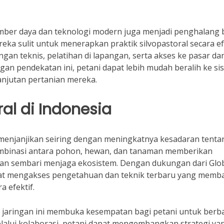
sumber daya dan teknologi modern juga menjadi penghalang 
ka sulit untuk menerapkan praktik silvopastoral secara efe
gan teknis, pelatihan di lapangan, serta akses ke pasar da
an pendekatan ini, petani dapat lebih mudah beralih ke si
anjutan pertanian mereka.
al di Indonesia
t menjanjikan seiring dengan meningkatnya kesadaran tenta
ombinasi antara pohon, hewan, dan tanaman memberikan
han sembari menjaga ekosistem. Dengan dukungan dari Glo
dapat mengakses pengetahuan dan teknik terbaru yang memb
 efektif.
leh jaringan ini membuka kesempatan bagi petani untuk berb
elalui kolaborasi, petani dapat mengembangkan strategi ya