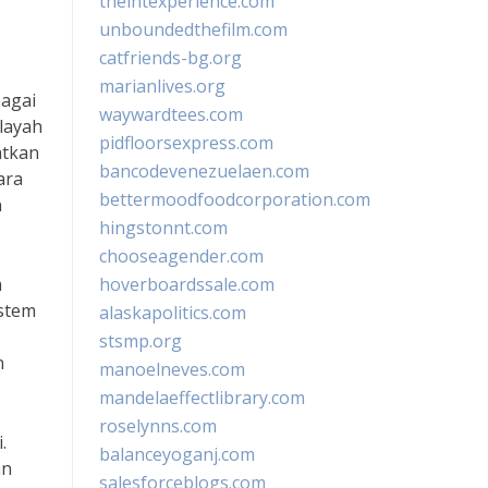
theintexperience.com
unboundedthefilm.com
catfriends-bg.org
marianlives.org
bagai
waywardtees.com
ilayah
pidfloorsexpress.com
atkan
bancodevenezuelaen.com
ara
bettermoodfoodcorporation.com
n
hingstonnt.com
chooseagender.com
m
hoverboardssale.com
istem
alaskapolitics.com
stsmp.org
n
manoelneves.com
mandelaeffectlibrary.com
roselynns.com
.
balanceyoganj.com
an
salesforceblogs.com