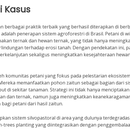
di Kasus
n berbagai praktik terbaik yang berhasil diterapkan di ber
adalah penerapan sistem agroforestri di Brasil. Petani di w
akan ternak dan hewan ternak, yang tidak hanya meningk
rlindungan terhadap erosi tanah. Dengan pendekatan ini, p
berkelanjutan sekaligus meningkatkan kesejahteraan hewa
 oleh komunitas petani yang fokus pada pelestarian ekosiste
 Mereka memanfaatkan pohon zaitun sebagai bagian dari s
ut di sekitar tanaman. Strategi ini tidak hanya menciptakan
man dan ternak, namun juga meningkatkan keanekaragama
gi petani dari hasil zaitun.
kan sistem silvopastoral di area yang dulunya terdegradasi
trees planting yang diintegrasikan dengan penggembala