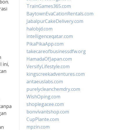
bon.
TrainGames365.com
rasi
BaytownEvaCationRentals.com
JabalpurCakeDelivery.com
halobjd.com
intelligenceqatar.com
PikaPikaApp.com
takecareofbusinessdfw.org
n
HamadaOfJapan.com
ini,
VersifyLifestyle.com
tan
kingscreekadventures.com
antaeuslabs.com
purelycleanchemdry.com
WishOping.com
i
shoplegacee.com
tanpa
bonvivantshop.com
gan
CupPlante.com
mpzin.com
an