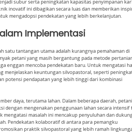
enjadi subur serta peningkatan kapasitas penyimpanan kar
knik inovatif ini dibagikan secara luas dan memberikan inspi
untuk mengadopsi pendekatan yang lebih berkelanjutan.
dalam Implementasi
alah satu tantangan utama adalah kurangnya pemahaman di
Banyak petani yang masih bergantung pada metode pertania
gga enggan mencoba pendekatan baru. Untuk mengatasi hal 
g menjelaskan keuntungan silvopastoral, seperti peningka
an potensi pendapatan yang lebih tinggi dari kombinasi
mber daya, terutama lahan. Dalam beberapa daerah, petan
si dengan mengenakan penggunaan lahan secara intensif 
uk mengatasi masalah ini mencakup penyuluhan dan dukun
tah. Pendekatan kolaboratif di antara para pemangku
mosikan praktik silvopastoral yang lebih ramah lingkung