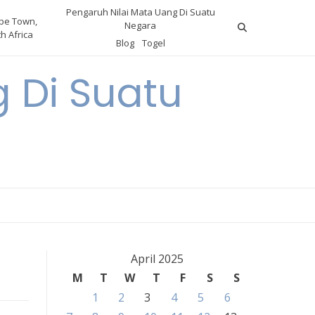
Pengaruh Nilai Mata Uang Di Suatu
pe Town,
Negara
h Africa
Blog
Togel
 Di Suatu
April 2025
M
T
W
T
F
S
S
1
2
3
4
5
6