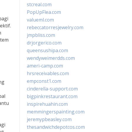
stcreal.com
PopUpFlea.com
bagi
valueml.com
ktif.
rebeccatorresjewelry.com
n
jmpbliss.com
stem
drjorgerico.com
queensushipa.com
wendyweimerdds.com
ameri-camp.com
hrsreceivables.com
empconst1.com
ng
cinderella-support.com
bal
bigpinkrestaurant.com
antu
inspirehuahin.com
memmingerspainting.com
jeremypbeasley.com
agi
thesandwichdepotcos.com
ng