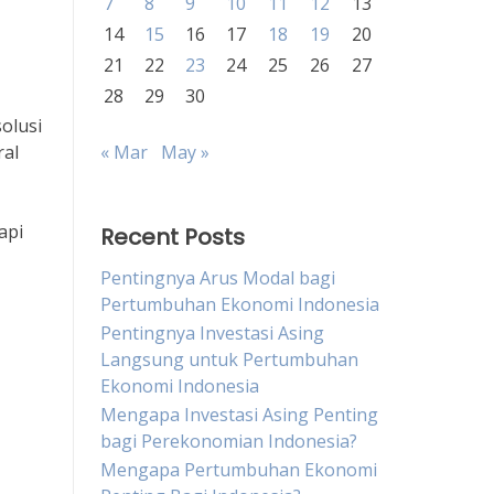
7
8
9
10
11
12
13
14
15
16
17
18
19
20
21
22
23
24
25
26
27
28
29
30
olusi
ral
« Mar
May »
api
Recent Posts
Pentingnya Arus Modal bagi
Pertumbuhan Ekonomi Indonesia
Pentingnya Investasi Asing
Langsung untuk Pertumbuhan
Ekonomi Indonesia
Mengapa Investasi Asing Penting
bagi Perekonomian Indonesia?
Mengapa Pertumbuhan Ekonomi