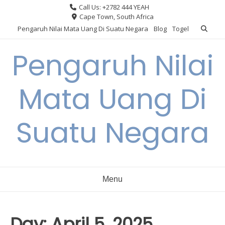
Skip
Call Us: +2782 444 YEAH
to
Cape Town, South Africa
content
Pengaruh Nilai Mata Uang Di Suatu Negara
Blog
Togel
Pengaruh Nilai
Mata Uang Di
Suatu Negara
Menu
Day:
April 5, 2025